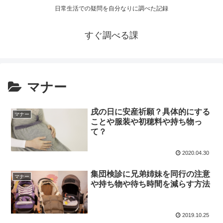
日常生活での疑問を自分なりに調べた記録
すぐ調べる課
マナー
戌の日に安産祈願？具体的にする
マナー
ことや服装や初穂料や持ち物っ
て？
2020.04.30
集団検診に兄弟姉妹を同行の注意
マナー
や持ち物や待ち時間を減らす方法
2019.10.25