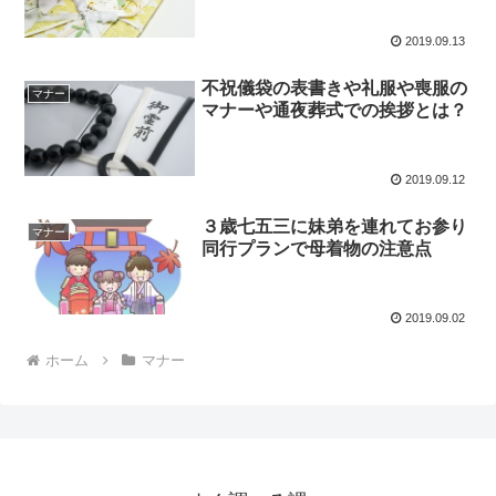
2019.09.13
不祝儀袋の表書きや礼服や喪服の
マナー
マナーや通夜葬式での挨拶とは？
2019.09.12
３歳七五三に妹弟を連れてお参り
マナー
同行プランで母着物の注意点
2019.09.02
ホーム
マナー