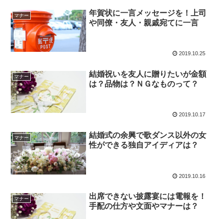
年賀状に一言メッセージを！上司
マナー
や同僚・友人・親戚宛てに一言
2019.10.25
結婚祝いを友人に贈りたいが金額
マナー
は？品物は？ＮＧなものって？
2019.10.17
結婚式の余興で歌ダンス以外の女
マナー
性ができる独自アイディアは？
2019.10.16
出席できない披露宴には電報を！
マナー
手配の仕方や文面やマナーは？