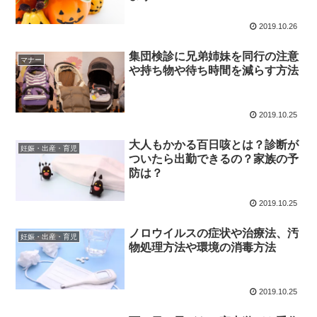
2019.10.26
集団検診に兄弟姉妹を同行の注意
マナー
や持ち物や待ち時間を減らす方法
2019.10.25
大人もかかる百日咳とは？診断が
妊娠・出産・育児
ついたら出勤できるの？家族の予
防は？
2019.10.25
ノロウイルスの症状や治療法、汚
妊娠・出産・育児
物処理方法や環境の消毒方法
2019.10.25