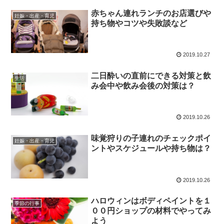
赤ちゃん連れランチのお店選びや
妊娠・出産・育児
持ち物やコツや失敗談など
2019.10.27
二日酔いの直前にできる対策と飲
生活
み会中や飲み会後の対策は？
2019.10.26
味覚狩りの子連れのチェックポイ
妊娠・出産・育児
ントやスケジュールや持ち物は？
2019.10.26
ハロウィンはボディペイントを１
季節の行事
００円ショップの材料でやってみ
よう