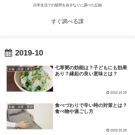
日常生活での疑問を自分なりに調べた記録
すぐ調べる課
2019-10
七草粥の効能は？子どもにも効果
妊娠・出産・育児
あり？縁起の良い意味とは？
2019.10.29
食べづわりで辛い時の対策とは？
妊娠・出産・育児
食べ物や過ごし方
2019.10.28