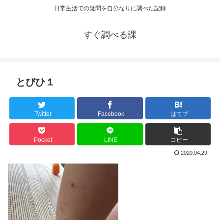
日常生活での疑問を自分なりに調べた記録
すぐ調べる課
とびひ１
Twitter
Facebook
はてブ
Pocket
LINE
コピー
2020.04.29