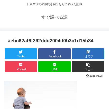
日常生活での疑問を自分なりに調べた記録
すぐ調べる課
aebc62af6f292ddd2004d0b3c1d15b34
Twitter
Facebook
はてブ
Pocket
LINE
コピー
2026.06.08