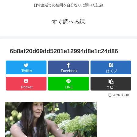
日常生活での疑問を自分なりに調べた記録
すぐ調べる課
6b8af20d69dd5201e12994d8e1c24d86
Twitter
Facebook
はてブ
Pocket
LINE
コピー
2026.06.10