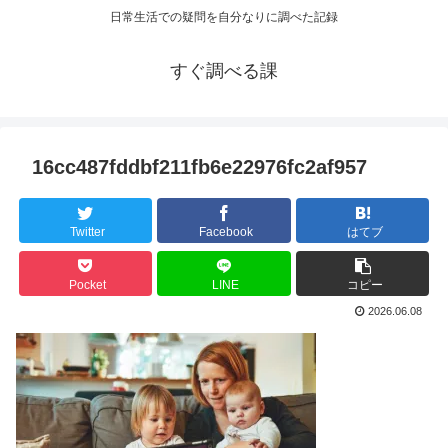
日常生活での疑問を自分なりに調べた記録
すぐ調べる課
16cc487fddbf211fb6e22976fc2af957
Twitter
Facebook
はてブ
Pocket
LINE
コピー
2026.06.08